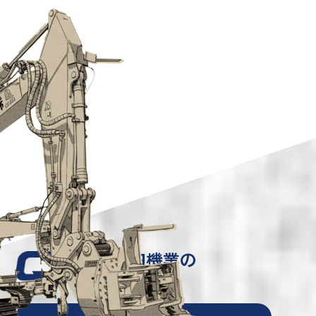
沼田機業の
特長は？