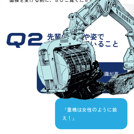
先輩の言葉や姿で
印象に残っていること
は？
「安全」に対して社員の意識が高
いこと。
「重機は女性のように扱
え！」