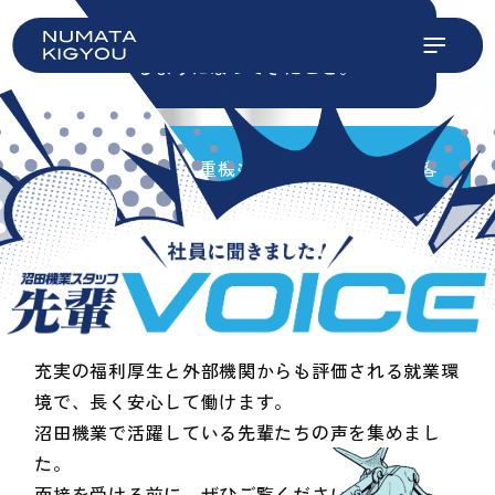
ふるい、積み込み作業など、少しずつ仕
事ができるように
なってきたこと。
毎日現場が違って重機もいろいろですが、お客
さんとの会話
やコミュニケーションを楽しんで
います。
公共性の工事では、完成した物で生
活する
人の利便性や安全をつくり出
充実の福利厚生と外部機関からも評価される就業環
せる
こと。
境で、長く安心して働けます。
沼田機業で活躍している先輩たちの声を集めまし
た。
面接を受ける前に、ぜひご覧ください。