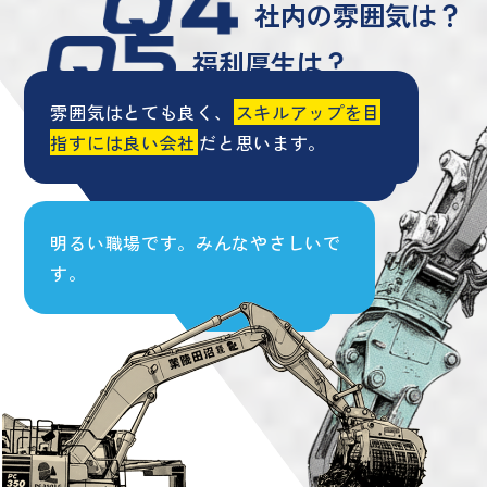
社内の雰囲気は？
福利厚生は？
雰囲気はとても良く、
スキルアップを目
指すには良い会社
だと思います。
資格取得のサポートもあります。
明るい職場です。みんなやさしいで
従業員やその
家族の健康面も
す。
会社が気にかけてくれます
。