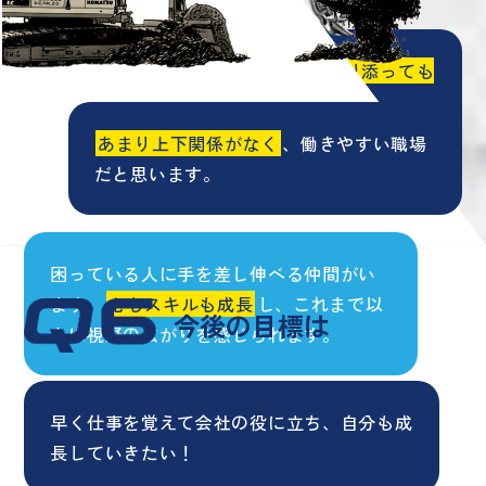
ひとり親や出産・子育て世帯にも寄り添っても
らえる
、働きやすい会社です。
あまり上下関係がなく
、働きやすい職場
だと思います。
困っている人に手を差し伸べる仲間がい
ます。
心もスキルも成長
し、これまで以
今後の目標は
上に視野の広がりを感じられます。
早く仕事を覚えて会社の役に立ち、自分も成
長していきたい！